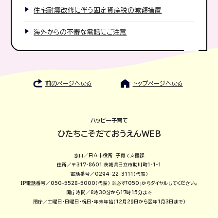
住宅耐震改修に伴う固定資産税の減額措置
海外からの不審な電話にご注意
前のページへ戻る
トップページへ戻る
ハッピー子育て
ひたちこそだておうえんWEB
窓口／日立市役所 子育て支援課
住所／〒317-8601 茨城県日立市助川町1-1-1
電話番号／0294-22-3111（代表）
IP電話番号／050-5528-5000（代表）
※必ず「050」からダイヤルしてください。
開庁時間／8時30分から17時15分まで
閉庁／土曜日・日曜日・祝日・年末年始（12月29日から翌年1月3日まで）