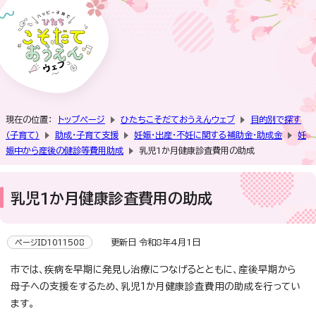
現在の位置：
トップページ
ひたちこそだておうえんウェブ
目的別で探す
（子育て）
助成・子育て支援
妊娠・出産・不妊に関する補助金・助成金
妊
娠中から産後の健診等費用助成
乳児1か月健康診査費用の助成
乳児1か月健康診査費用の助成
更新日 令和8年4月1日
ページID1011508
市では、疾病を早期に発見し治療につなげるとともに、産後早期から
母子への支援をするため、乳児1か月健康診査費用の助成を行ってい
ます。