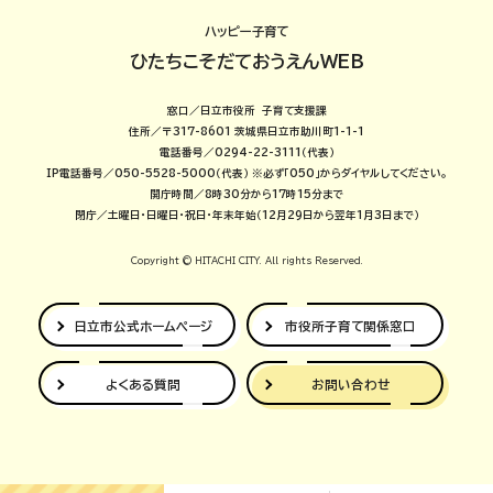
ハッピー子育て
ひたちこそだておうえんWEB
窓口／日立市役所 子育て支援課
住所／〒317-8601 茨城県日立市助川町1-1-1
電話番号／0294-22-3111（代表）
IP電話番号／050-5528-5000（代表）
※必ず「050」からダイヤルしてください。
開庁時間／8時30分から17時15分まで
閉庁／土曜日・日曜日・祝日・年末年始（12月29日から翌年1月3日まで）
Copyright © HITACHI CITY. All rights Reserved.
日立市公式
ホームページ
市役所子育て
関係窓口
よくある質問
お問い合わせ