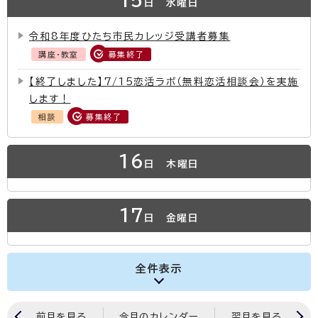
15
日
水曜日
令和8年度ひたち市民カレッジ受講者募集
講座・教室
募集終了
【終了しました】7/15恋活ラボ（無料恋活相談会）を実施
します！
相談
募集終了
16
日
木曜日
17
日
金曜日
全件表示
前月を見る
今月のカレンダー
翌月を見る