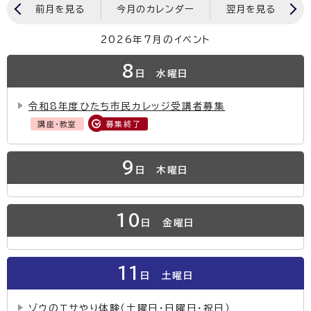
前月を見る
今月のカレンダー
翌月を見る
2026年7月のイベント
8
日
水曜日
令和8年度ひたち市民カレッジ受講者募集
講座・教室
募集終了
9
日
木曜日
10
日
金曜日
11
日
土曜日
ゾウのエサやり体験（土曜日・日曜日・祝日）