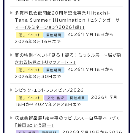
多賀市民会館開館20周年記念事業「Hitachi-
Taga Summer Illumination （ヒタチタガ サ
マーイルミネーション）2026『颯』」
2026年7月18日から
催し・イベント
開催期間
2026年8月16日まで
夏の特別イベント「見る！観る！ミラクル展 ～脳が騙
される錯覚とトリックアート～」
2026年7月18日から
催し・イベント
開催期間
2026年8月30日まで
シビック・エントランスピアノ2026
2026年7月
催し・イベント
文化・芸術
開催期間
18日から2027年2月28日まで
収蔵美術品展「絵空事のラビリンス─白昼夢へつづく
『絵画』という扉─」
2026年7月18日から2026
文化・芸術
開催期間