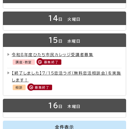
14
日
火曜日
15
日
水曜日
令和8年度ひたち市民カレッジ受講者募集
講座・教室
募集終了
【終了しました】7/15恋活ラボ（無料恋活相談会）を実施
します！
相談
募集終了
16
日
木曜日
全件表示