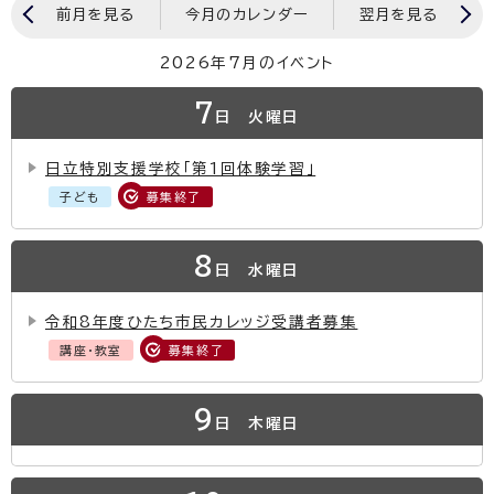
前月を見る
今月のカレンダー
翌月を見る
2026年7月のイベント
7
日
火曜日
日立特別支援学校「第1回体験学習」
子ども
募集終了
8
日
水曜日
令和8年度ひたち市民カレッジ受講者募集
講座・教室
募集終了
9
日
木曜日