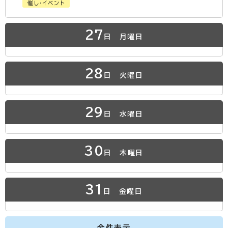
催し・イベント
27
日
月曜日
28
日
火曜日
29
日
水曜日
30
日
木曜日
31
日
金曜日
全件表示