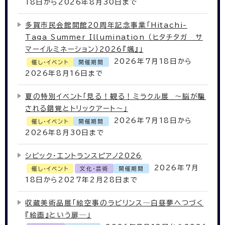
18日から2026年8月30日まで
多賀市民会館開館20周年記念事業「Hitachi-
Taga Summer Illumination （ヒタチタガ サ
マーイルミネーション）2026『颯』」
2026年7月18日から
催し・イベント
開催期間
2026年8月16日まで
夏の特別イベント「見る！観る！ミラクル展 ～脳が騙
される錯覚とトリックアート～」
2026年7月18日から
催し・イベント
開催期間
2026年8月30日まで
シビック・エントランスピアノ2026
2026年7月
催し・イベント
文化・芸術
開催期間
18日から2027年2月28日まで
収蔵美術品展「絵空事のラビリンス─白昼夢へつづく
『絵画』という扉─」