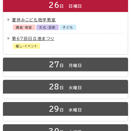
26
日
日曜日
夏休みこども地学教室
講座・教室
文化・芸術
子ども
第67回日立港まつり
催し・イベント
27
日
月曜日
28
日
火曜日
29
日
水曜日