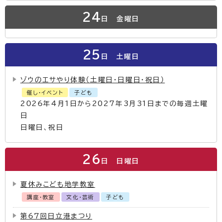
24
日
金曜日
25
日
土曜日
ゾウのエサやり体験（土曜日・日曜日・祝日）
催し・イベント
子ども
2026年4月1日から2027年3月31日までの毎週土曜
日
日曜日、祝日
26
日
日曜日
夏休みこども地学教室
講座・教室
文化・芸術
子ども
第67回日立港まつり