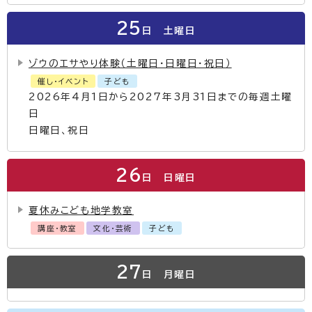
25
日
土曜日
ゾウのエサやり体験（土曜日・日曜日・祝日）
催し・イベント
子ども
2026年4月1日から2027年3月31日までの毎週土曜
日
日曜日、祝日
26
日
日曜日
夏休みこども地学教室
講座・教室
文化・芸術
子ども
27
日
月曜日