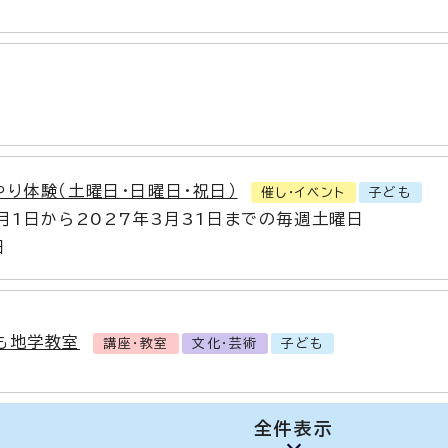
やり体験（土曜日・日曜日・祝日）
催し・イベント
子ども
4月1日から2027年3月31日までの毎週土曜日
日
も地学教室
講座・教室
文化・芸術
子ども
全件表示