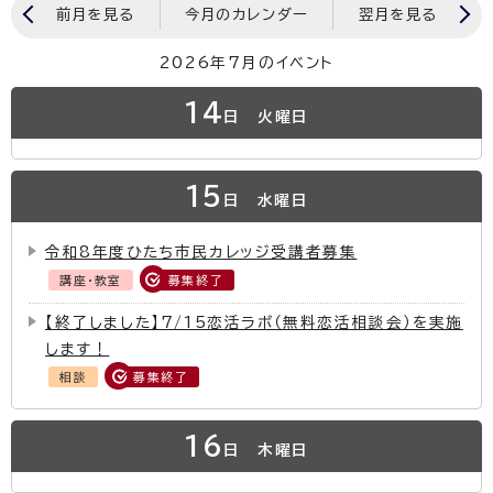
前月を見る
今月のカレンダー
翌月を見る
2026年7月のイベント
14
日
火曜日
15
日
水曜日
令和8年度ひたち市民カレッジ受講者募集
講座・教室
募集終了
【終了しました】7/15恋活ラボ（無料恋活相談会）を実施
します！
相談
募集終了
16
日
木曜日