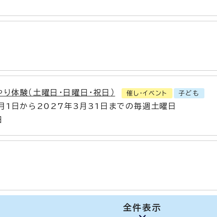
やり体験（土曜日・日曜日・祝日）
催し・イベント
子ども
4月1日から2027年3月31日までの毎週土曜日
日
全件表示