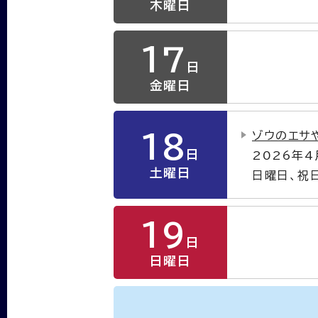
木曜日
17
日
金曜日
ゾウのエサ
18
日
2026年
土曜日
日曜日、祝
19
日
日曜日