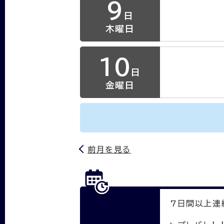
9
日
木曜日
10
日
金曜日
前月を見る
7
日間以上連