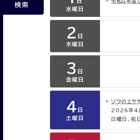
日
令和8年度
検索
水曜日
2
日
木曜日
3
日
金曜日
ゾウのエサ
4
日
2026年
土曜日
日曜日、祝