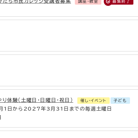
ひたち市民カレッジ受講者募集
講座・教室
募集終了
やり体験（土曜日・日曜日・祝日）
催し・イベント
子ども
4月1日から2027年3月31日までの毎週土曜日
日