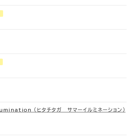
ト
lumination （ヒタチタガ サマーイルミネーション）