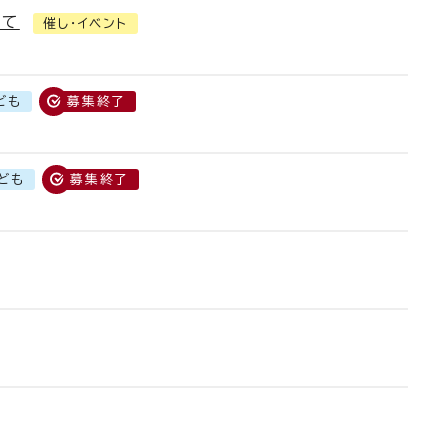
いて
催し・イベント
ども
募集終了
ども
募集終了