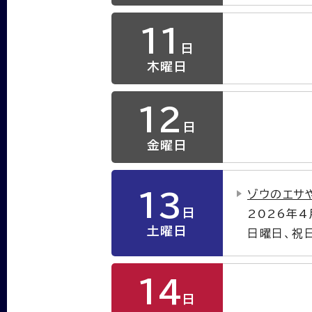
11
日
木曜日
12
日
金曜日
ゾウのエサ
13
日
2026年
土曜日
日曜日、祝
14
日