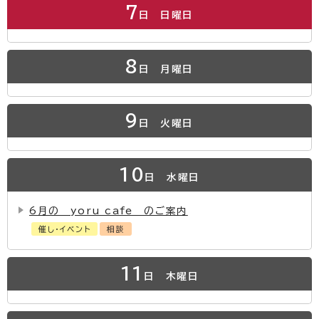
7
日
日曜日
8
日
月曜日
9
日
火曜日
10
日
水曜日
6月の yoru cafe のご案内
催し・イベント
相談
11
日
木曜日