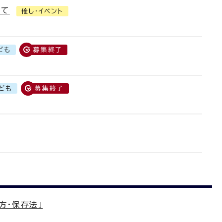
いて
催し・イベント
ども
募集終了
ども
募集終了
方・保存法」