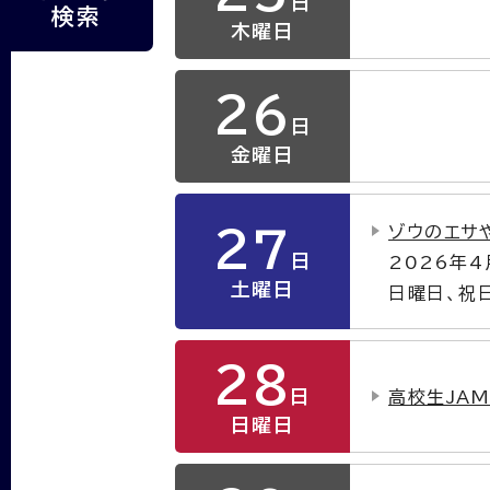
日
検索
木曜日
26
日
金曜日
ゾウのエサ
27
日
2026年
土曜日
日曜日、祝
28
日
高校生JA
日曜日