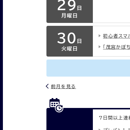
29
日
月曜日
30
初心者スマ
日
「茂宮かぼ
火曜日
前月を見る
7
日間以上連