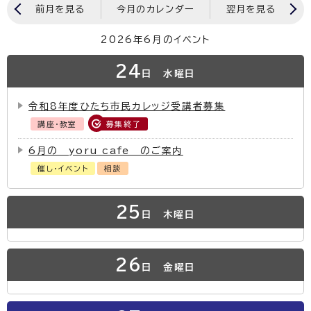
前月を見る
今月のカレンダー
翌月を見る
2026年6月のイベント
24
日
水曜日
令和8年度ひたち市民カレッジ受講者募集
講座・教室
募集終了
6月の yoru cafe のご案内
催し・イベント
相談
25
日
木曜日
26
日
金曜日