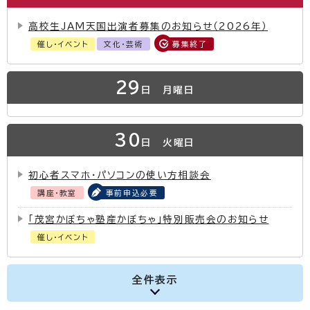
高校生JAM天国出演者募集のお知らせ（2026年）
催し・イベント
文化・芸術
募集終了
29
日
月曜日
30
日
火曜日
初心者スマホ・パソコンの使い方相談会
講座・教室
事前申込必要
「茂宮かぼちゃ塾産かぼちゃ」特別販売会のお知らせ
催し・イベント
全件表示