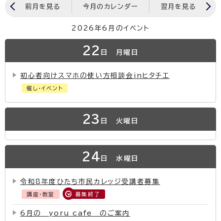
前月を見る
今月のカレンダー
翌月を見る
2026年6月のイベント
22
日
月曜日
初心者向けスマホの使い方相談会inヒタチエ
催し・イベント
23
日
火曜日
24
日
水曜日
令和8年度ひたち市民カレッジ受講者募集
講座・教室
募集終了
6月の yoru cafe のご案内