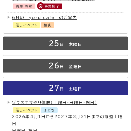
講座・教室
募集終了
6月の yoru cafe のご案内
催し・イベント
相談
25
日
木曜日
26
日
金曜日
27
日
土曜日
ゾウのエサやり体験（土曜日・日曜日・祝日）
催し・イベント
子ども
2026年4月1日から2027年3月31日までの毎週土曜
日
日曜日、祝日