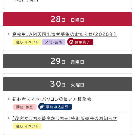
28
日
日曜日
高校生JAM天国出演者募集のお知らせ（2026年）
催し・イベント
文化・芸術
募集終了
29
日
月曜日
30
日
火曜日
初心者スマホ・パソコンの使い方相談会
講座・教室
事前申込必要
「茂宮かぼちゃ塾産かぼちゃ」特別販売会のお知らせ
催し・イベント