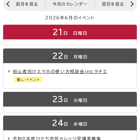
前月を見る
今月のカレンダー
翌月を見る
2026年6月のイベント
21
日
日曜日
22
日
月曜日
初心者向けスマホの使い方相談会inヒタチエ
催し・イベント
23
日
火曜日
24
日
水曜日
令和8年度ひたち市民カレッジ受講者募集