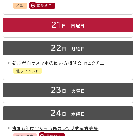
相談
募集終了
21
日
日曜日
22
日
月曜日
初心者向けスマホの使い方相談会inヒタチエ
催し・イベント
23
日
火曜日
24
日
水曜日
令和8年度ひたち市民カレッジ受講者募集