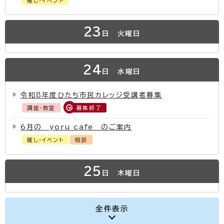
催し・イベント
23
日
火曜日
24
日
水曜日
令和8年度ひたち市民カレッジ受講者募集
講座・教室
募集終了
6月の yoru cafe のご案内
催し・イベント
相談
25
日
木曜日
全件表示