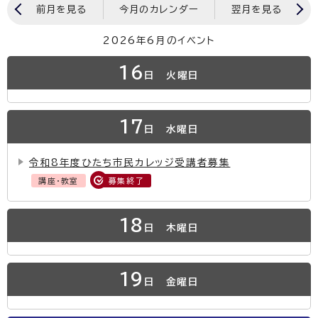
前月を見る
今月のカレンダー
翌月を見る
2026年6月のイベント
16
日
火曜日
17
日
水曜日
令和8年度ひたち市民カレッジ受講者募集
講座・教室
募集終了
18
日
木曜日
19
日
金曜日