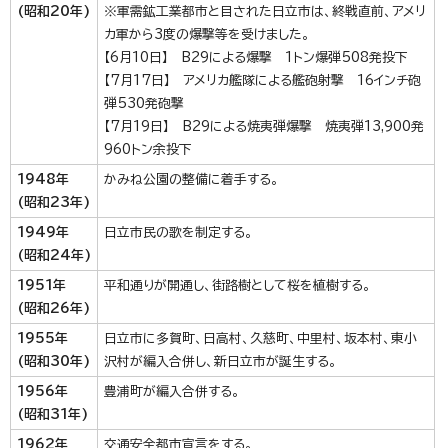
(昭和20年)
※軍需鉱工業都市と目された日立市は、終戦直前、アメリ
カ軍から3度の爆撃等を受けました。
【6月10日】 B29による爆撃 1トン爆弾508発投下
【7月17日】 アメリカ艦隊による艦砲射撃 16インチ砲
弾530発砲撃
【7月19日】 B29による焼夷弾爆撃 焼夷弾13,900発
960トン余投下
1948年
かみね公園の整備に着手する。
(昭和23年)
1949年
日立市民の歌を制定する。
(昭和24年)
1951年
平和通りが開通し、街路樹として桜を植樹する。
(昭和26年)
1955年
日立市に多賀町、日高村、久慈町、中里村、坂本村、東小
(昭和30年)
沢村が編入合併し、新日立市が誕生する。
1956年
豊浦町が編入合併する。
(昭和31年)
1962年
交通安全都市宣言をする。