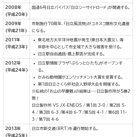
2008年
国道6号日立バイパス「日立シーサイドロード」が開通する。
(平成20年)
2009年
市制施行70周年、「日立風流物」がユネスコ無形文化遺産
(平成21年)
になる。
2011年
東北地方太平洋沖地震が発生（東日本大震災）、海
(平成23年)
岸部を中心として市全域で大きな被害を受ける。
日立駅自由通路・橋上駅舎が完成する。
2012年
日立駅情報プラザ「ぷらっとひたち」がオープンす
(平成24年)
る。
かみね動物園がエンリッチメント大賞を受賞する。
第1回日立さくら杯社会人野球大会を開催する。
※伝統の「お山の早慶戦」の結果は・・・日立製作所が5勝2
敗！
日立製作所 VS JX-ENEOS / 第1回 3-0 / 第2回 5-
4 / 第3回 6-3 /第4回 6-7 /第5回 4-1 / 第6回 11-
3 / 第7回 4-6
2013年
日立市新交通（BRT）を運行開始する。
(平成25年)