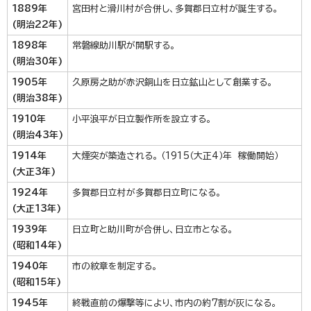
1889年
宮田村と滑川村が合併し、多賀郡日立村が誕生する。
(明治22年)
1898年
常磐線助川駅が開駅する。
(明治30年)
1905年
久原房之助が赤沢銅山を日立鉱山として創業する。
(明治38年)
1910年
小平浪平が日立製作所を設立する。
(明治43年)
1914年
大煙突が築造される。 （1915（大正4）年 稼働開始）
(大正3年)
1924年
多賀郡日立村が多賀郡日立町になる。
(大正13年)
1939年
日立町と助川町が合併し、日立市となる。
(昭和14年)
1940年
市の紋章を制定する。
(昭和15年)
1945年
終戦直前の爆撃等により、市内の約7割が灰になる。