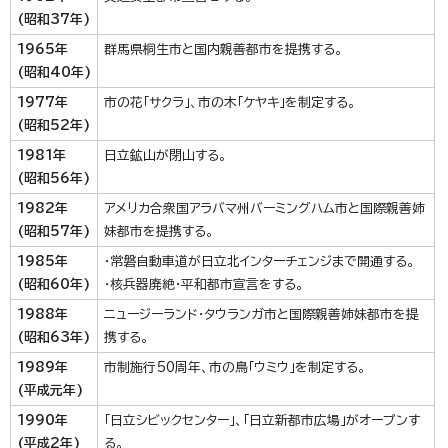
(昭和37年)
1965年
群馬県桐生市と国内親善都市を提携する。
(昭和40年)
1977年
市の花「サクラ」、市の木「ケヤキ」を制定する。
(昭和52年)
1981年
日立鉱山が閉山する。
(昭和56年)
1982年
アメリカ合衆国アラバマ州バーミングハム市と国際親善姉
(昭和57年)
妹都市を提携する。
1985年
・常磐自動車道が日立北インターチェンジまで開通する。
(昭和60年)
・核兵器廃絶・平和都市宣言をする。
1988年
ニュージーランド・タウランガ市と国際親善姉妹都市を提
(昭和63年)
携する。
1989年
市制施行50周年、市の鳥「ウミウ」を制定する。
(平成元年)
1990年
「日立シビックセンター」、「日立新都市広場」がオープンす
(平成2年)
る。