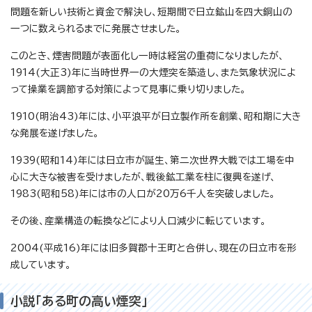
問題を新しい技術と資金で解決し、短期間で日立鉱山を四大銅山の
一つに数えられるまでに発展させました。
このとき、煙害問題が表面化し一時は経営の重荷になりましたが、
1914(大正3)年に当時世界一の大煙突を築造し、また気象状況によ
って操業を調節する対策によって見事に乗り切りました。
1910(明治43)年には、小平浪平が日立製作所を創業、昭和期に大き
な発展を遂げました。
1939(昭和14)年には日立市が誕生、第二次世界大戦では工場を中
心に大きな被害を受けましたが、戦後鉱工業を柱に復興を遂げ、
1983(昭和58)年には市の人口が20万6千人を突破しました。
その後、産業構造の転換などにより人口減少に転じています。
2004(平成16)年には旧多賀郡十王町と合併し、現在の日立市を形
成しています。
小説「ある町の高い煙突」