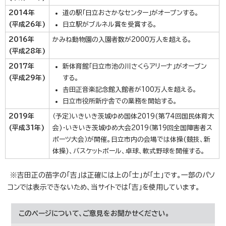
2014年
道の駅「日立おさかなセンター」がオープンする。
(平成26年)
日立駅がブルネル賞を受賞する。
2016年
かみね動物園の入園者数が2000万人を超える。
(平成28年)
2017年
新体育館「日立市池の川さくらアリーナ」がオープン
(平成29年)
する。
𠮷田正音楽記念館入館者が100万人を超える。
日立市役所新庁舎での業務を開始する。
2019年
（予定）いきいき茨城ゆめ国体2019(第74回国民体育大
(平成31年)
会)・いきいき茨城ゆめ大会2019（第19回全国障害者ス
ポーツ大会）が開催。日立市内の会場では体操(競技、新
体操)、バスケットボール、卓球、軟式野球を開催する。
※吉田正の苗字の「吉」は正確には上の「士」が「土」です。一部のパソ
コンでは表示できないため、当サイトでは「吉」を使用しています。
このページについて、ご意見をお聞かせください。