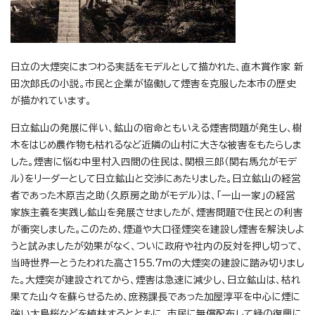
日立の大煙突にまつわる実話をモデルとして描かれた、直木賞作家 新
田次郎氏の小説。市民と企業が協働して煙害を克服した本市の歴史
が描かれています。
日立鉱山の発展に伴い、鉱山の宿命ともいえる煙害問題が発生し、樹
木をはじめ農作物も枯れるなど近隣の山村に大きな被害をもたらしま
した。煙害に悩む中里村入四間の住民は、関根三郎（関右馬允がモデ
ル）をリーダーとして日立鉱山と交渉にあたりました。日立鉱山の経営
者であった木原吉之助（久原房之助がモデル）は、「一山一家」の経営
家族主義を実践し鉱山を発展させましたが、煙害問題で住民との利害
が衝突しました。このため、煙道や大口径煙突を建設し煙害を解決しよ
うと試みましたが効果がなく、ついに政府や社内の反対を押し切って、
当時世界一とうたわれた高さ155.7mの大煙突の建設に踏み切りまし
た。大煙突が建設されてから、煙害は急速に減少し、日立鉱山は、枯れ
果てた山々を蘇らせるため、庶務課長であった加屋淳平を中心に煙に
強い大島桜などを植林するとともに、市民に無償配布して緑の復興に