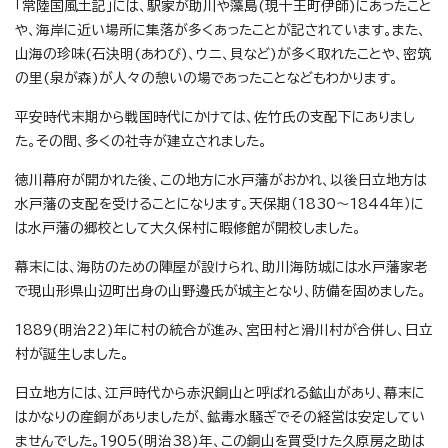
「常陸国風土記」には、駅家が助川や藻島(現十王町伊師)にあったこと
や、海岸に近い場所に集落が多くあったことが記されています。また、
山海の珍味(石決明(あわび)、ウニ、貝など)が多く取れたことや、密筑
の里(泉が森)が人々の憩いの場であったことなどもわかります。
平安時代末期から戦国時代にかけては、佐竹氏の支配下にありまし
た。その間、多くの社寺が建立されました。
徳川幕府が開かれた後、この地方に水戸藩がおかれ、以後日立地方は
水戸藩の支配を受けることになります。天保期（1830～1844年）に
は水戸藩の郷校として大久保村に暇修館が開校しました。
幕末には、海防のための陣屋が設けられ、助川海防城には水戸藩家老
で現山形県山辺町出身の山野邊氏が城主となり、防備を固めました。
1889(明治22)年に村の統合が進み、宮田村と滑川村が合併し、日立
村が誕生しました。
日立地方には、江戸時代から赤沢銅山と呼ばれる鉱山があり、幕末に
はかなりの産銅がありましたが、鉱毒水騒ぎでその経営は安定してい
ませんでした。1905(明治38)年、この銅山を買受けた久原房之助は