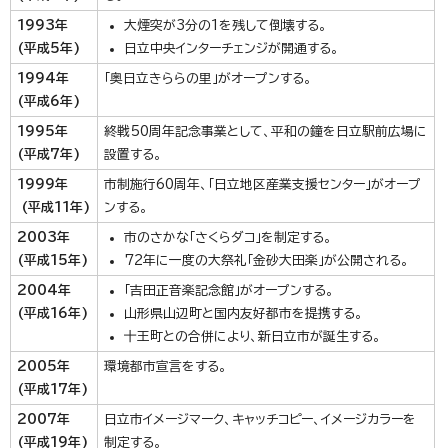
1993年
大煙突が3分の1を残して倒壊する。
(平成5年)
日立中央インターチェンジが開通する。
1994年
「奥日立きららの里」がオープンする。
(平成6年)
1995年
終戦50周年記念事業として、平和の鐘を日立駅前広場に
(平成7年)
設置する。
1999年
市制施行60周年、「日立地区産業支援センター」がオープ
(平成11年)
ンする。
2003年
市のさかな「さくらダコ」を制定する。
(平成15年)
72年に一度の大祭礼「金砂大田楽」が公開される。
2004年
「吉田正音楽記念館」がオープンする。
(平成16年)
山形県山辺町と国内友好都市を提携する。
十王町との合併により、新日立市が誕生する。
2005年
環境都市宣言をする。
(平成17年)
2007年
日立市イメージマーク、キャッチコピー、イメージカラーを
(平成19年)
制定する。